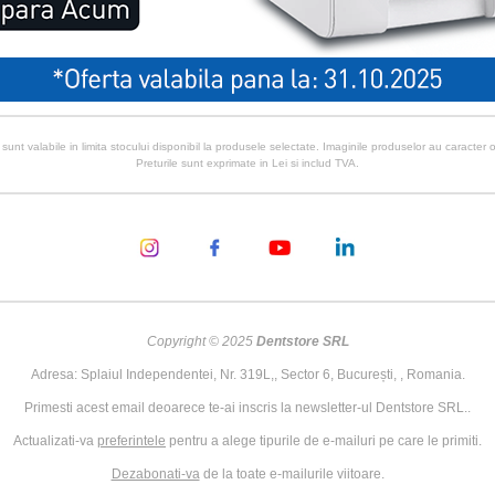
 sunt valabile in limita stocului disponibil la produsele selectate. Imaginile produselor au caracter or
Preturile sunt exprimate in Lei si includ TVA.
Copyright © 2025
Dentstore SRL
Adresa: Splaiul Independentei, Nr. 319L,, Sector 6, București, , Romania.
Primesti acest email deoarece te-ai inscris la newsletter-ul Dentstore SRL..
Actualizati-va
preferintele
pentru a alege tipurile de e-mailuri pe care le primiti.
Dezabonati-va
de la toate e-mailurile viitoare.