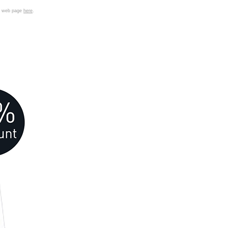
 a web page
here
.